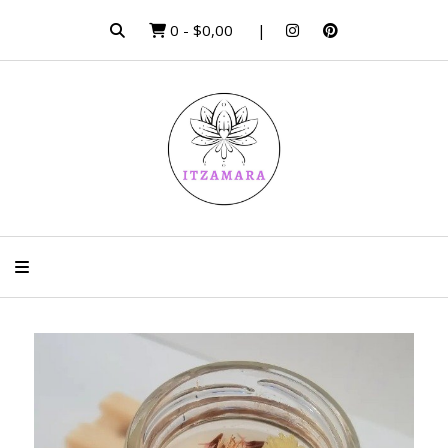
0
-
$0,00