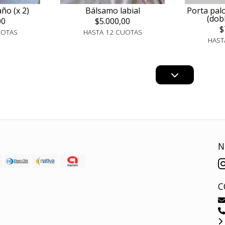
ño (x 2)
Bálsamo labial
Porta pal
(dob
00
$5.000,00
$
UOTAS
HASTA 12 CUOTAS
HAST
N
C