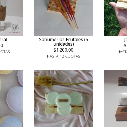
eral
Sahumerios Frutales (5
J
unidades)
00
$
$1.200,00
UOTAS
HAST
HASTA 12 CUOTAS