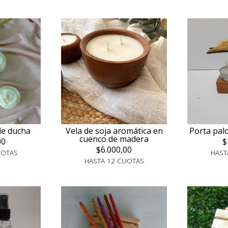
de ducha
Vela de soja aromática en
Porta pal
cuenco de madera
00
$
$6.000,00
UOTAS
HAST
HASTA 12 CUOTAS