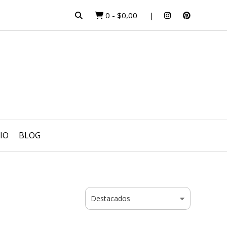
0
-
$0,00
IO
BLOG