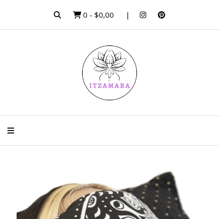
0
-
$0,00